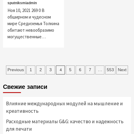
sputniksmiadmin
Ноя 10, 2021 269 0 В
обширном и чудесном
мире Средиземья Толкина
обитают невообразимо
могущественные…
Пагинация
4
…
Previous
1
2
3
5
6
7
553
Next
записей
Свежие записи
Влияние международных модулей на мышление и
креативность
Расходные материалы G&G: качество и надежность
для печати