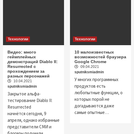
Технологии
Технологии
Видео: много
10 малоизвестных
геймплейных
возможностей браузера
демонстраций Diablo II:
Google Chrome
Resurrected с
09.04.2021
прохождением за
sputniksmiadmin
разных персонажей
У многих программных
10.04.2021
продуктов есть
sputniksmiadmin
любопытные функции, о
Закрытое альфа-
которых порой не
тестирование Diablo II:
догадываются даже
Resurrected
самые опытные…
начнётся сегодня, 9
апреля, однако избранные
представители СМИ и
блогеры получили…