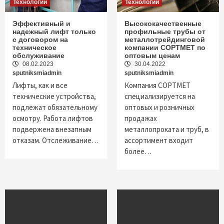
Технологии
Технологии
Эффективный и
Высококачественные
надежный лифт только
профильные трубы от
с договором на
металлотрейдинговой
техническое
компании СОРТМЕТ по
обслуживание
оптовым ценам
08.02.2023
30.04.2022
sputniksmiadmin
sputniksmiadmin
Лифты, как и все
Компания СОРТМЕТ
технические устройства,
специализируется на
подлежат обязательному
оптовых и розничных
осмотру. Работа лифтов
продажах
подвержена внезапным
металлопроката и труб, в
отказам. Отслеживание…
ассортимент входит
более…