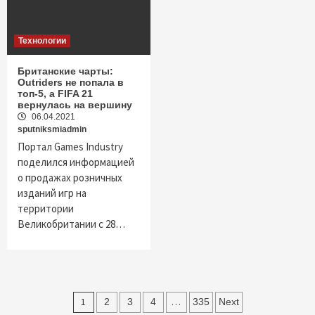
Технологии
Британские чарты:
Outriders не попала в
топ-5, а FIFA 21
вернулась на вершину
06.04.2021
sputniksmiadmin
Портал Games Industry
поделился информацией
о продажах розничных
изданий игр на
территории
Великобритании с 28…
Пагинация
1
…
2
3
4
335
Next