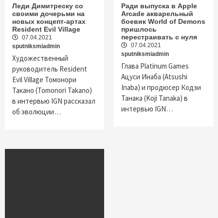
Леди Димитреску со
Ради выпуска в Apple
своими дочерьми на
Arcade акварельный
новых концепт-артах
боевик World of Demons
Resident Evil Village
пришлось
перестраивать с нуля
07.04.2021
07.04.2021
sputniksmiadmin
sputniksmiadmin
Художественный
Глава Platinum Games
руководитель Resident
Ацуси Инаба (Atsushi
Evil Village Томонори
Inaba) и продюсер Кодзи
Такано (Tomonori Takano)
Танака (Koji Tanaka) в
в интервью IGN рассказал
интервью IGN…
об эволюции…