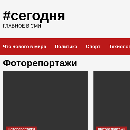
Skip
to
#сегодня
content
ГЛАВНОЕ В СМИ
Что нового в мире
Политика
Спорт
Техноло
Фоторепортажи
Фоторепортажи
Фоторепортажи