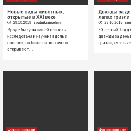
Новые виды животных,
Дважды за де
открытые в XXI веке
лапах гризли
29.10.2019
sputniksmiadmin
29.10.2019
spu
Вроде бы суша нашей планеты
50-летний Тодд 
исследована и изучена вдоль и
дважды за день
поперек, но биологи постоянно
гризли, смог вы
открывают…
Фоторепортажи
Фоторепортажи