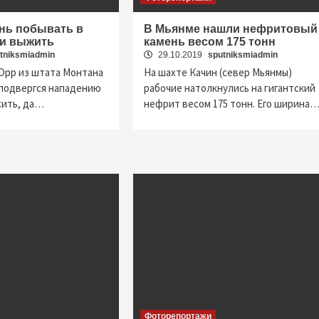
нь побывать в
В Мьянме нашли нефритовый
 и выжить
камень весом 175 тонн
tniksmiadmin
29.10.2019
sputniksmiadmin
Орр из штата Монтана
На шахте Качин (север Мьянмы)
 подвергся нападению
рабочие натолкнулись на гигантский
жить, да…
нефрит весом 175 тонн. Его ширина
Фоторепортажи