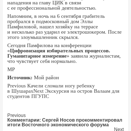
нападения на главу ЦИК в связи
с ее профессиональной деятельностью.
Напомним, в ночь на 6 сентября грабитель
пробрался в подмосковный дом Эллы
Памфиловой, нашел хозяйку на террасе
и несколько раз ударил ее электрошокером. После
этого злоумышленник скрылся.
Сегодня Памфилова на конференции
«
Цифровизация избирательных процессов.
Гуманитарное измерение
» заявила журналистам,
что чувствует себя нормально.
МР
Источник:
Мой район
Continue
Previous Качели сломали ногу ребенку
в Шушарах
Next Экскурсия на остров Валаам для
Reading
студентов ПГУПС
Continue
Previous
Комментарии: Сергей Носов прокомментировал
итоги Восточного экономического форума
Reading
Next