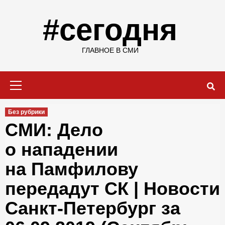
Skip
to
#сегодня
content
ГЛАВНОЕ В СМИ
Primary
Menu
Без рубрики
СМИ: Дело
о нападении
на Памфилову
передадут СК | Новости
Санкт-Петербург за