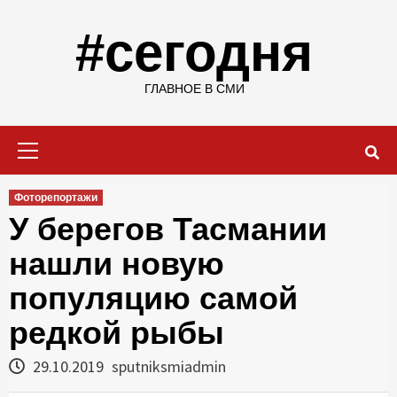
Skip
to
#сегодня
content
ГЛАВНОЕ В СМИ
Primary
Menu
Фоторепортажи
У берегов Тасмании
нашли новую
популяцию самой
редкой рыбы
29.10.2019
sputniksmiadmin