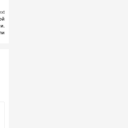
xt
ой
и.
ли