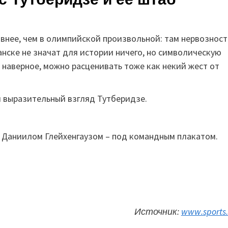
внее, чем в олимпийской произвольной: там нервозност
нске не значат для истории ничего, но символическую
наверное, можно расценивать тоже как некий жест от
и выразительный взгляд Тутберидзе.
и Даниилом Глейхенгаузом – под командным плакатом.
Источник:
www.sports.