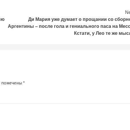
Ne
ию
Ди Мария уже думает о прощании со сборн
Аргентины – после гола и гениального паса на Месс
Кстати, у Лео те же мыс
я помечены
*