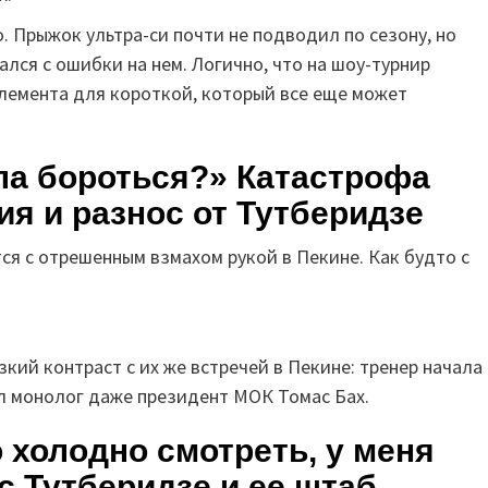
. Прыжок ультра-си почти не подводил по сезону, но
лся с ошибки на нем. Логично, что на шоу-турнир
элемента для короткой, который все еще может
ла бороться?» Катастрофа
я и разнос от Тутберидзе
ся с отрешенным взмахом рукой в Пекине. Как будто с
зкий контраст с их же встречей в Пекине: тренер начала 
ил монолог даже президент МОК Томас Бах.
 холодно смотреть, у меня
с Тутберидзе и ее штаб