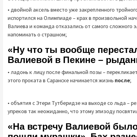
• двойной аксель вместо уже закрепленного тройного
испортился на Олимпиаде – крах в произвольной нача
Валиева и команда отказались от самого сложного 
напоминать о страшном;
«Ну что ты вообще переста
Валиевой в Пекине – рыдани
• ладонь к лицу после финальной позы – перекликает
этого проката в Саранске начинается жизнь
после
;
• объятия с Этери Тутберидзе на выходе со льда – ре
упреков так неожиданно, что этому эпизоду посвят
«На встречу Валиевой было
пошли мурашки». Бах разне