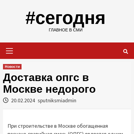
Skip
to
#сегодня
content
ГЛАВНОЕ В СМИ
Primary
Menu
Новости
Доставка опгс в
Москве недорого
20.02.2024
sputniksmiadmin
При строительстве в Москве обогащенная
песчано-гравийная смесь (ОПГС) является одним