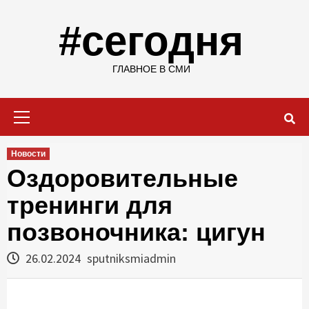
Skip
to
#сегодня
content
ГЛАВНОЕ В СМИ
Primary
Menu
Новости
Оздоровительные
тренинги для
позвоночника: цигун
26.02.2024
sputniksmiadmin