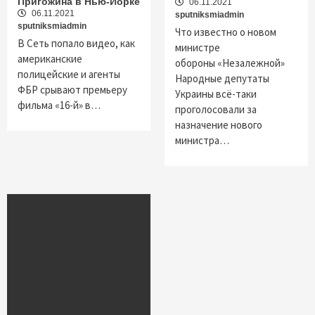
Пригожина в Нью-Йорке
06.11.2021
06.11.2021
sputniksmiadmin
sputniksmiadmin
Что известно о новом
В Сеть попало видео, как
министре
американские
обороны «Незалежной»
полицейские и агенты
Народные депутаты
ФБР срывают премьеру
Украины всё-таки
фильма «16-й» в…
проголосовали за
назначение нового
министра…