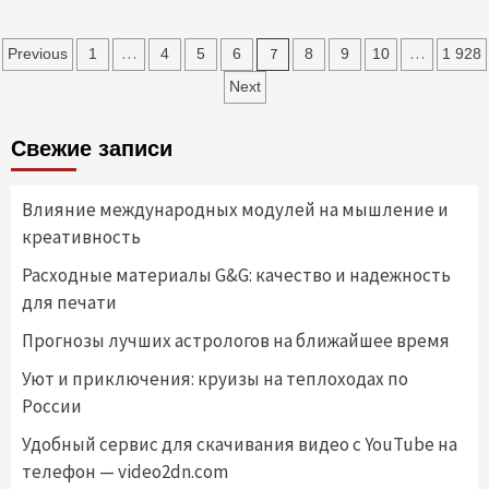
Пагинация
…
7
…
Previous
1
4
5
6
8
9
10
1 928
записей
Next
Свежие записи
Влияние международных модулей на мышление и
креативность
Расходные материалы G&G: качество и надежность
для печати
Прогнозы лучших астрологов на ближайшее время
Уют и приключения: круизы на теплоходах по
России
Удобный сервис для скачивания видео с YouTube на
телефон — video2dn.com