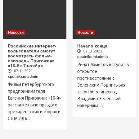
Новости
Новости
Российские интернет-
Начало конца
пользователи смогут
07.11.2021
посмотреть фильм-
sputniksmiadmin
исповедь Пригожина
Ринат Ахметов вступил в
«16-й» 7 ноября
открытое
07.11.2021
sputniksmiadmin
противостояние с
Фильм петербургского
Зеленским Подписывая
предпринимателя
закон об олигархах,
Евгения Пригожина «16-й»
Владимир Зеленский
расскажет всю правду о
наверняка…
президентских выборах в
США 2016…