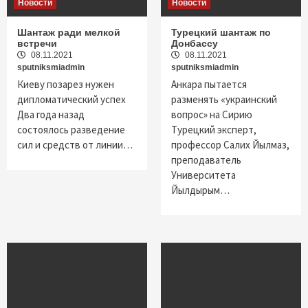
Новости
Новости
Шантаж ради мелкой
Турецкий шантаж по
встречи
Донбассу
08.11.2021
08.11.2021
sputniksmiadmin
sputniksmiadmin
Киеву позарез нужен
Анкара пытается
дипломатический успех
разменять «украинский
Два года назад
вопрос» на Сирию
состоялось разведение
Турецкий эксперт,
сил и средств от линии…
профессор Салих Йылмаз,
преподаватель
Университета
Йылдырым…