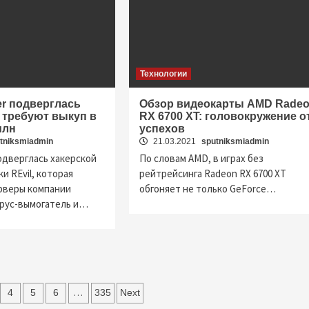
Технологии
r подверглась
Обзор видеокарты AMD Rade
ы требуют выкуп в
RX 6700 XT: головокружение о
млн
успехов
tniksmiadmin
21.03.2021
sputniksmiadmin
одверглась хакерской
По словам AMD, в играх без
и REvil, которая
рейтрейсинга Radeon RX 6700 XT
рверы компании
обгоняет не только GeForce…
рус-вымогатель и…
…
4
5
6
335
Next