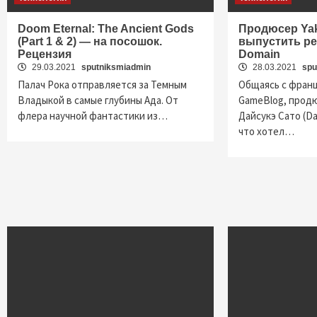
Doom Eternal: The Ancient Gods
Продюсер Yak
(Part 1 & 2) — на посошок.
выпустить ре
Рецензия
Domain
29.03.2021
sputniksmiadmin
28.03.2021
spu
Палач Рока отправляется за Темным
Общаясь с фран
Владыкой в самые глубины Ада. От
GameBlog, продю
флера научной фантастики из…
Дайсукэ Сато (Da
что хотел…