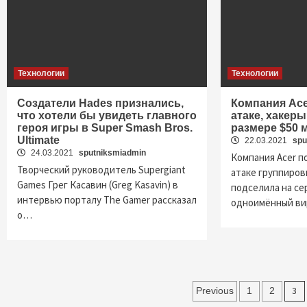
Технологии
Технологии
Создатели Hades признались,
Компания Ace
что хотели бы увидеть главного
атаке, хакер
героя игры в Super Smash Bros.
размере $50 
Ultimate
22.03.2021
spu
24.03.2021
sputniksmiadmin
Компания Acer п
Творческий руководитель Supergiant
атаке группировк
Games Грег Касавин (Greg Kasavin) в
подселила на се
интервью порталу The Gamer рассказал
одноимённый ви
о…
Пагинация
3
Previous
1
2