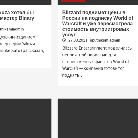
uza хотел бы
Blizzard поднимет цены в
мастер Binary
России на подписку World of
Warcraft и уже пересмотрела
стоимость внутриигровых
tniksmiadmin
услуг
цузским изданием
27.03.2021
sputniksmiadmin
сер серии Yakuza
Blizzard Entertainment поделилась
isuke Sato) рассказал,
неприятной новостью для
отечественных фанатов World of
Warcraft — компания готовится
поднять…