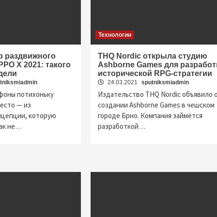
Технологии
р раздвижного
THQ Nordic открыла студию
PO X 2021: такого
Ashborne Games для разработ
дели
исторической RPG-стратегии
tniksmiadmin
24.03.2021
sputniksmiadmin
фоны потихоньку
Издательство THQ Nordic объявило 
есто — из
создании Ashborne Games в чешском
нцепции, которую
городе Брно. Компания займётся
как не…
разработкой…