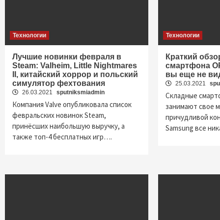
Технологии
Технологии
Лучшие новинки февраля в
Краткий обзо
Steam: Valheim, Little Nightmares
смартфона OP
II, китайский хоррор и польский
вы еще не ви
симулятор фехтования
25.03.2021
spu
26.03.2021
sputniksmiadmin
Складные смарт
Компания Valve опубликовала список
занимают свое м
февральских новинок Steam,
причудливой ко
принёсших наибольшую выручку, а
Samsung все ни
также топ-4 бесплатных игр….