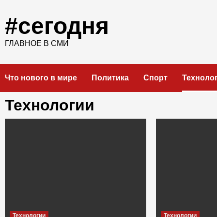
Skip
to
#сегодня
content
ГЛАВНОЕ В СМИ
Что нового в мире
Политика
Спорт
Техноло
Технологии
Технологии
Технологии