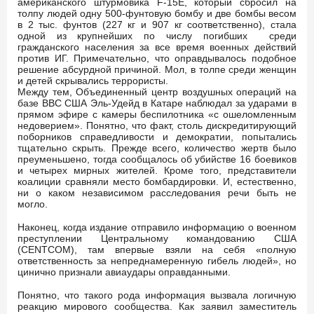
американского штурмовика F-15E, который сбросил на
толпу людей одну 500-фунтовую бомбу и две бомбы весом
в 2 тыс. фунтов (227 кг и 907 кг соответственно), стала
одной из крупнейших по числу погибших среди
гражданского населения за все время военных действий
против ИГ. Примечательно, что оправдывалось подобное
решение абсурдной причиной. Мол, в толпе среди женщин
и детей скрывались террористы.
Между тем, Объединенный центр воздушных операций на
базе ВВС США Эль-Удейд в Катаре наблюдал за ударами в
прямом эфире с камеры беспилотника «с ошеломленным
недоверием». Понятно, что факт, столь дискредитирующий
поборников справедливости и демократии, попытались
тщательно скрыть. Прежде всего, количество жертв было
преуменьшено, тогда сообщалось об убийстве 16 боевиков
и четырех мирных жителей. Кроме того, представители
коалиции сравняли место бомбардировки. И, естественно,
ни о каком независимом расследования речи быть не
могло.
Наконец, когда издание отправило информацию о военном
преступлении Центральному командованию США
(CENTCOM), там впервые взяли на себя «полную
ответственность за непреднамеренную гибель людей», но
цинично признали авиаудары оправданными.
Понятно, что такого рода информация вызвала логичную
реакцию мирового сообщества. Как заявил заместитель