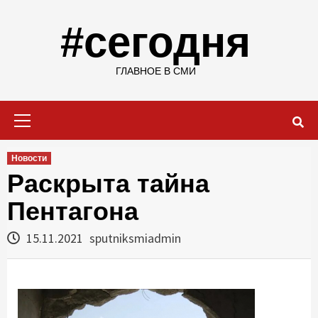
Skip
to
#сегодня
content
ГЛАВНОЕ В СМИ
Primary
Menu
Новости
Раскрыта тайна
Пентагона
15.11.2021
sputniksmiadmin